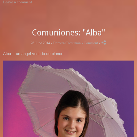
Leave a comment
Comuniones: "Alba"
26 June 2014 -
Primera Comunión
- Comment
-
Alba... un angel vestido de blanco.