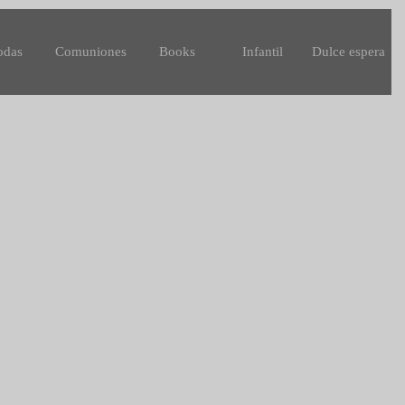
odas
Comuniones
Books
Infantil
Dulce espera