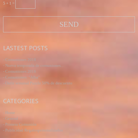
5 + 1 =
LASTEST POSTS
- Comuniones 2018
- Nueva temporada de comuniones...
- Comuniones 2016
- Comuniones: "Alba"
- Outle semanal Puzzle 50% de descuento
CATEGORIES
- Home
- General
- Primera Comunión
- Publicidad Regalospersonalizados